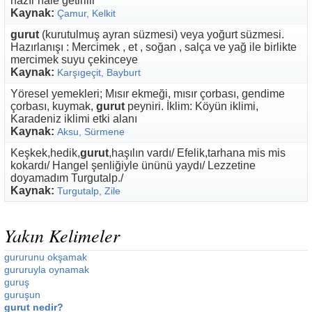
hazır hale getirilir
Kaynak:
Çamur, Kelkit
gurut
(kurutulmuş ayran süzmesi) veya yoğurt süzmesi.
Hazırlanışı : Mercimek , et , soğan , salça ve yağ ile birlikte
mercimek suyu çekinceye
Kaynak:
Karşıgeçit, Bayburt
Yöresel yemekleri; Mısır ekmeği, mısır çorbası, gendime
çorbası, kuymak,
gurut
peyniri. İklim: Köyün iklimi,
Karadeniz iklimi etki alanı
Kaynak:
Aksu, Sürmene
Keşkek,hedik,
gurut
,haşılın vardı/ Efelik,tarhana mis mis
kokardı/ Hangel şenliğiyle ününü yaydı/ Lezzetine
doyamadım Turgutalp./
Kaynak:
Turgutalp, Zile
Yakın Kelimeler
gururunu okşamak
gururuyla oynamak
guruş
guruşun
gurut nedir?