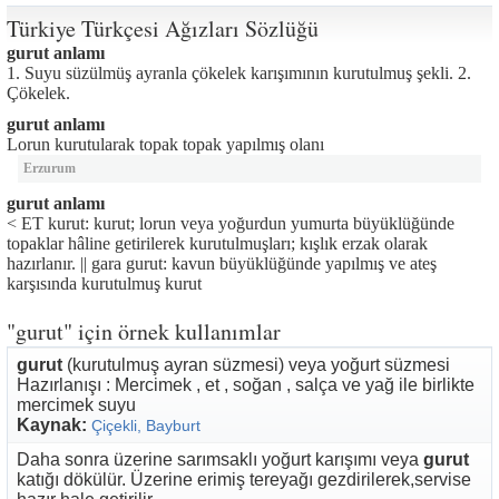
Türkiye Türkçesi Ağızları Sözlüğü
gurut anlamı
1. Suyu süzülmüş ayranla çökelek karışımının kurutulmuş şekli. 2.
Çökelek.
gurut anlamı
Lorun kurutularak topak topak yapılmış olanı
Erzurum
gurut anlamı
< ET kurut: kurut; lorun veya yoğurdun yumurta büyüklüğünde
topaklar hâline getirilerek kurutulmuşları; kışlık erzak olarak
hazırlanır. || gara gurut: kavun büyüklüğünde yapılmış ve ateş
karşısında kurutulmuş kurut
"gurut" için örnek kullanımlar
gurut
(kurutulmuş ayran süzmesi) veya yoğurt süzmesi
Hazırlanışı : Mercimek , et , soğan , salça ve yağ ile birlikte
mercimek suyu
Kaynak:
Çiçekli, Bayburt
Daha sonra üzerine sarımsaklı yoğurt karışımı veya
gurut
katığı dökülür. Üzerine erimiş tereyağı gezdirilerek,servise