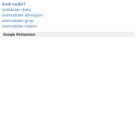
ünik nedir?
üniloküler doku
ünimodüler dönüşüm
ünimodüler grup
ünimodüler matris
Google Reklamları