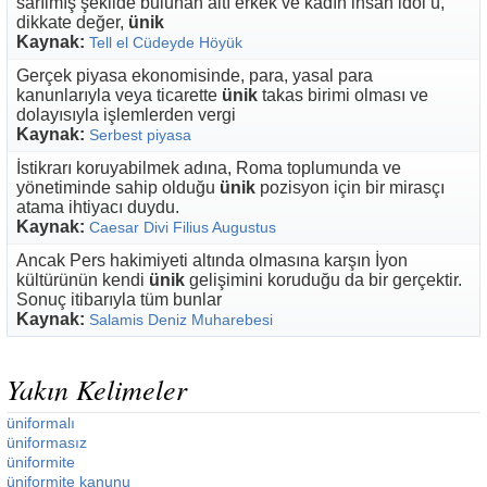
sarılmış şekilde bulunan altı erkek ve kadın insan idol ü,
dikkate değer,
ünik
Kaynak:
Tell el Cüdeyde Höyük
Gerçek piyasa ekonomisinde, para, yasal para
kanunlarıyla veya ticarette
ünik
takas birimi olması ve
dolayısıyla işlemlerden vergi
Kaynak:
Serbest piyasa
İstikrarı koruyabilmek adına, Roma toplumunda ve
yönetiminde sahip olduğu
ünik
pozisyon için bir mirasçı
atama ihtiyacı duydu.
Kaynak:
Caesar Divi Filius Augustus
Ancak Pers hakimiyeti altında olmasına karşın İyon
kültürünün kendi
ünik
gelişimini koruduğu da bir gerçektir.
Sonuç itibarıyla tüm bunlar
Kaynak:
Salamis Deniz Muharebesi
Yakın Kelimeler
üniformalı
üniformasız
üniformite
üniformite kanunu