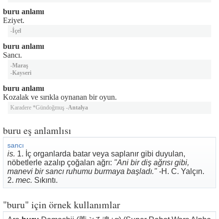
buru anlamı
Eziyet.
-
İçel
buru anlamı
Sancı.
-
Maraş
-
Kayseri
buru anlamı
Kozalak ve sırıkla oynanan bir oyun.
Karadere *Gündoğmuş -
Antalya
buru eş anlamlısı
sancı
is.
1. İç organlarda batar veya saplanır gibi duyulan,
nöbetlerle azalıp çoğalan ağrı:
"Ani bir diş ağrısı gibi,
manevi bir sancı ruhumu burmaya başladı." -
H. C. Yalçın.
2.
mec.
Sıkıntı.
"buru" için örnek kullanımlar