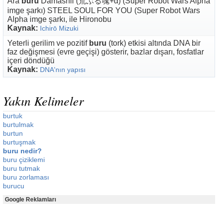
Ara
buru
Damashii (荒ぶる魂+α) (Super Robot Wars Alpha
imge şarkı) STEEL SOUL FOR YOU (Super Robot Wars
Alpha imge şarkı, ile Hironobu
Kaynak:
Ichirō Mizuki
Yeterli gerilim ve pozitif
buru
(tork) etkisi altında DNA bir
faz değişmesi (evre geçişi) gösterir, bazlar dışarı, fosfatlar
içeri döndüğü
Kaynak:
DNA'nın yapısı
Yakın Kelimeler
burtuk
burtulmak
burtun
burtuşmak
buru nedir?
buru çiziklemi
buru tutmak
buru zorlaması
burucu
Google Reklamları