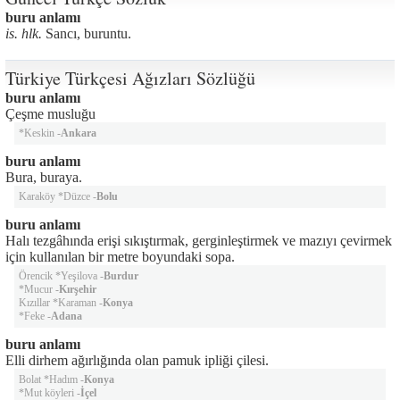
buru anlamı
is. hlk.
Sancı, buruntu.
Türkiye Türkçesi Ağızları Sözlüğü
buru anlamı
Çeşme musluğu
*Keskin -
Ankara
buru anlamı
Bura, buraya.
Karaköy *Düzce -
Bolu
buru anlamı
Halı tezgâhında erişi sıkıştırmak, gerginleştirmek ve mazıyı çevirmek
için kullanılan bir metre boyundaki sopa.
Örencik *Yeşilova -
Burdur
*Mucur -
Kırşehir
Kızıllar *Karaman -
Konya
*Feke -
Adana
buru anlamı
Elli dirhem ağırlığında olan pamuk ipliği çilesi.
Bolat *Hadım -
Konya
*Mut köyleri -
İçel